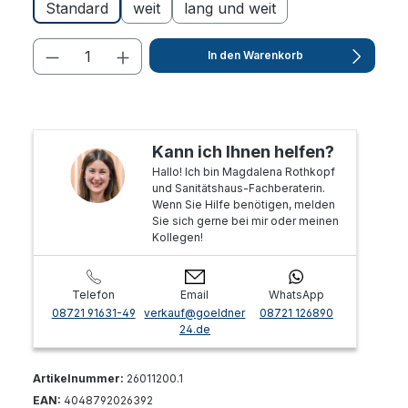
Standard
weit
lang und weit
In den Warenkorb
Kann ich Ihnen helfen?
Hallo! Ich bin Magdalena Rothkopf
und Sanitätshaus-Fachberaterin.
Wenn Sie Hilfe benötigen, melden
Sie sich gerne bei mir oder meinen
Kollegen!
Telefon
Email
WhatsApp
08721 91631-49
verkauf@goeldner
08721 126890
24.de
Artikelnummer:
26011200.1
EAN:
4048792026392