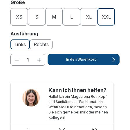
auswählen
Größe
XS
S
M
L
XL
XXL
auswählen
Ausführung
Links
Rechts
In den Warenkorb
Kann ich Ihnen helfen?
Hallo! Ich bin Magdalena Rothkopf
und Sanitätshaus-Fachberaterin.
Wenn Sie Hilfe benötigen, melden
Sie sich gerne bei mir oder meinen
Kollegen!