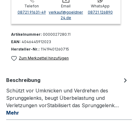
Telefon
Email
WhatsApp
08721 91631-49
verkauf@goeldner
08721 126890
24.de
Artikelnummer:
0000027280.11
EAN:
4046445912023
Hersteller-Nr.:
11419401260715
Zum Merkzettel hinzufügen
Beschreibung
Schützt vor Umknicken und Verdrehen des
Sprunggelenks, beugt Überbelastung und
Verletzungen vorStabilisiert das Sprunggelenk…
Mehr