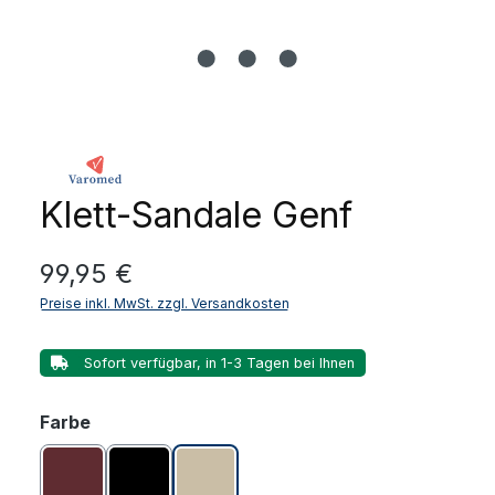
Klett-Sandale Genf
Regulärer Preis:
99,95 €
Preise inkl. MwSt. zzgl. Versandkosten
Sofort verfügbar, in 1-3 Tagen bei Ihnen
auswählen
Farbe
Bordeaux
Schwarz
tan (beige)