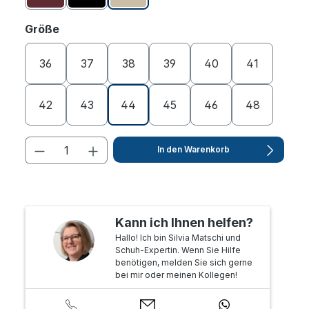
auswählen
Größe
36
37
38
39
40
41
42
43
44
45
46
48
In den Warenkorb
Kann ich Ihnen helfen?
Hallo! Ich bin Silvia Matschi und
Schuh-Expertin. Wenn Sie Hilfe
benötigen, melden Sie sich gerne
bei mir oder meinen Kollegen!