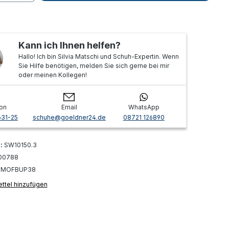
Kann ich Ihnen helfen?
Hallo! Ich bin Silvia Matschi und Schuh-Expertin. Wenn
Sie Hilfe benötigen, melden Sie sich gerne bei mir
oder meinen Kollegen!
on
Email
WhatsApp
631-25
schuhe@goeldner24.de
08721 126890
r:
SW10150.3
00788
:
MOFBUP38
ttel hinzufügen