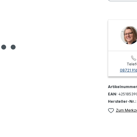
Telef
08721 91
Artikelnumme
EAN:
42518539
Hersteller-Nr.
Zum Merkze