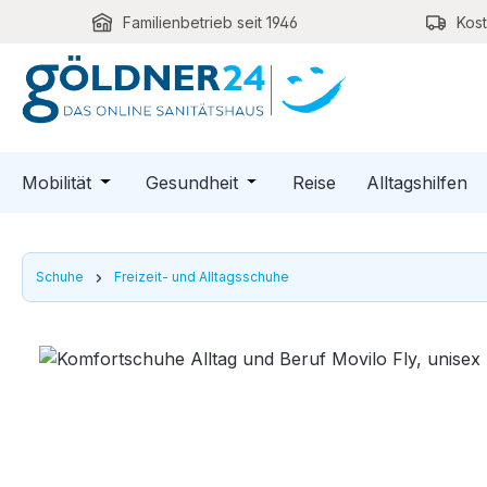
Familienbetrieb seit 1946
Kos
m Hauptinhalt springen
Zur Suche springen
Zur Hauptnavigation springen
Öffne oder Schließe das Dropdown der Kategori
Öffne oder Schließe das Dro
Mobilität
Gesundheit
Reise
Alltagshilfen
Schuhe
Freizeit- und Alltagsschuhe
Bildergalerie überspringen