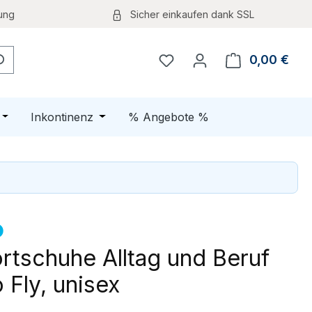
ung
Sicher einkaufen dank SSL
0,00 €
Ware
Öffne oder Schließe das Dropdown der Kategorie Schuhe
Öffne oder Schließe das Dropdown der K
Inkontinenz
% Angebote %
rtschuhe Alltag und Beruf
 Fly, unisex