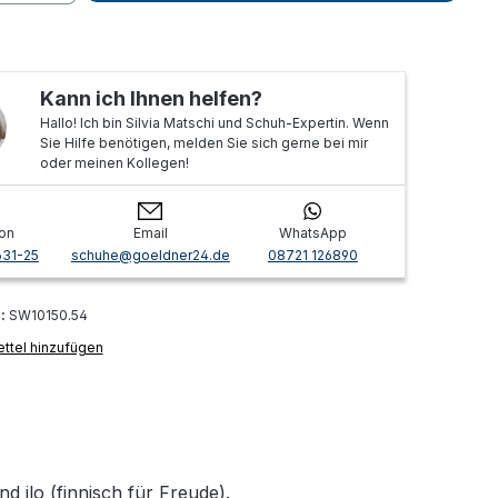
Kann ich Ihnen helfen?
Hallo! Ich bin Silvia Matschi und Schuh-Expertin. Wenn
Sie Hilfe benötigen, melden Sie sich gerne bei mir
oder meinen Kollegen!
on
Email
WhatsApp
631-25
schuhe@goeldner24.de
08721 126890
r:
SW10150.54
ttel hinzufügen
 ilo (finnisch für Freude).