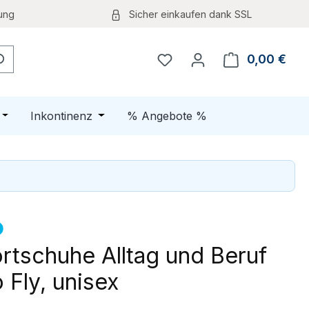
ung
Sicher einkaufen dank SSL
0,00 €
Ware
Öffne oder Schließe das Dropdown der Kategorie Schuhe
Öffne oder Schließe das Dropdown der K
Inkontinenz
% Angebote %
rtschuhe Alltag und Beruf
 Fly, unisex