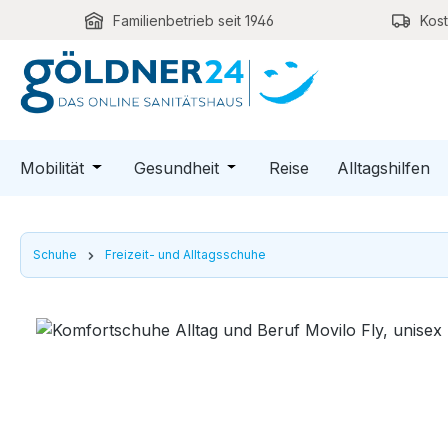
Familienbetrieb seit 1946
Kos
m Hauptinhalt springen
Zur Suche springen
Zur Hauptnavigation springen
Öffne oder Schließe das Dropdown der Kategori
Öffne oder Schließe das Dro
Mobilität
Gesundheit
Reise
Alltagshilfen
Schuhe
Freizeit- und Alltagsschuhe
Bildergalerie überspringen