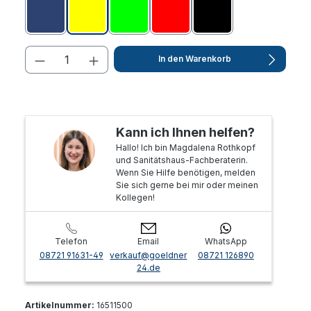
Blau
Gelb
Grün
Rot
Schwarz
In den Warenkorb
Kann ich Ihnen helfen?
Hallo! Ich bin Magdalena Rothkopf
und Sanitätshaus-Fachberaterin.
Wenn Sie Hilfe benötigen, melden
Sie sich gerne bei mir oder meinen
Kollegen!
Telefon
Email
WhatsApp
08721 91631-49
verkauf@goeldner
08721 126890
24.de
Artikelnummer:
16511500