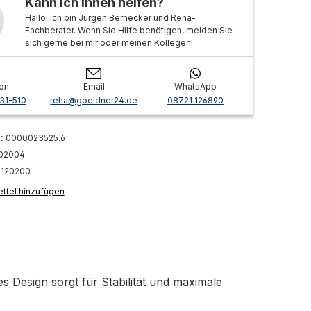
Kann ich Ihnen helfen?
Hallo! Ich bin Jürgen Bernecker und Reha-
Fachberater. Wenn Sie Hilfe benötigen, melden Sie
sich gerne bei mir oder meinen Kollegen!
on
Email
WhatsApp
31-510
reha@goeldner24.de
08721 126890
r:
0000023525.6
02004
:
120200
ttel hinzufügen
 Design sorgt für Stabilität und maximale