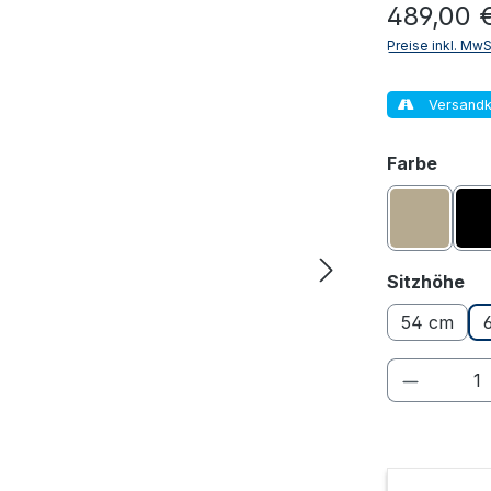
Regulärer Pr
489,00 
Preise inkl. Mw
Versandk
ausw
Farbe
Sand
au
Sitzhöhe
54 cm