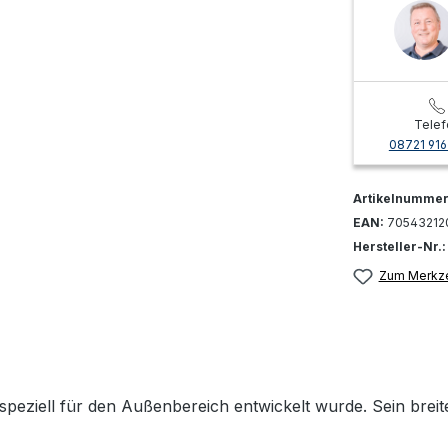
Telef
08721 916
Artikelnumme
EAN:
70543212
Hersteller-Nr.
Zum Merkze
eziell für den Außenbereich entwickelt wurde. Sein breites