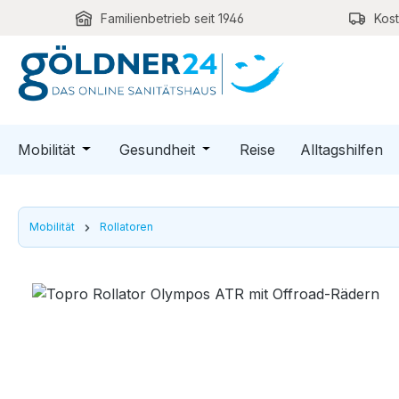
Familienbetrieb seit 1946
Kos
m Hauptinhalt springen
Zur Suche springen
Zur Hauptnavigation springen
Öffne oder Schließe das Dropdown der Kategori
Öffne oder Schließe das Dro
Mobilität
Gesundheit
Reise
Alltagshilfen
Mobilität
Rollatoren
Bildergalerie überspringen