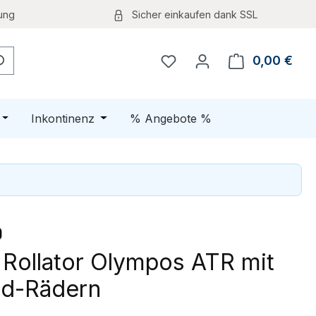
ung
Sicher einkaufen dank SSL
0,00 €
Ware
Öffne oder Schließe das Dropdown der Kategorie Schuhe
Öffne oder Schließe das Dropdown der K
Inkontinenz
% Angebote %
 Rollator Olympos ATR mit
ad-Rädern