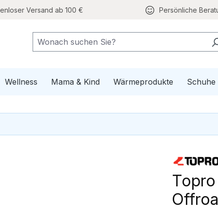
tenloser Versand ab 100 €
Persönliche Berat
e Mobilität
pdown der Kategorie Gesundheit
Wellness
Mama & Kind
Wärmeprodukte
Schuhe
Topro
Offro