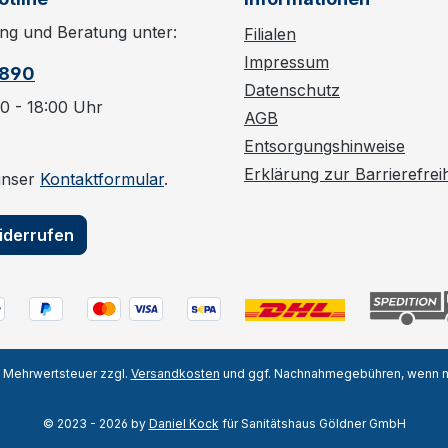
ng und Beratung unter:
Filialen
Impressum
6890
Datenschutz
0 - 18:00 Uhr
AGB
Entsorgungshinweise
Erklärung zur Barrierefreih
unser
Kontaktformular
.
iderrufen
l. Mehrwertsteuer zzgl.
Versandkosten
und ggf. Nachnahmegebühren, wenn n
© 2023 - 2026 by
Daniel Kock
für Sanitätshaus Göldner GmbH