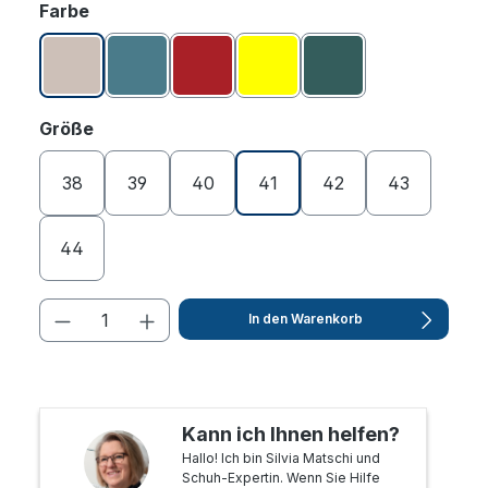
auswählen
Farbe
Altrosa
Aquamarin
Burgund
Gelb
Petrol
auswählen
Größe
38
39
40
41
42
43
44
In den Warenkorb
Kann ich Ihnen helfen?
Hallo! Ich bin Silvia Matschi und
Schuh-Expertin. Wenn Sie Hilfe