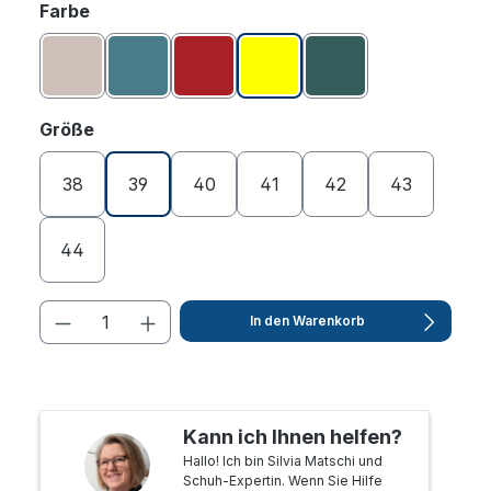
auswählen
Farbe
Altrosa
Aquamarin
Burgund
Gelb
Petrol
auswählen
Größe
38
39
40
41
42
43
44
In den Warenkorb
Kann ich Ihnen helfen?
Hallo! Ich bin Silvia Matschi und
Schuh-Expertin. Wenn Sie Hilfe