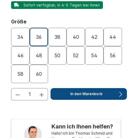
Sofort verfügbar, in 4-5 Tagen bei Ihnen
auswählen
Größe
34
36
38
40
42
44
46
48
50
52
54
56
58
60
In den Warenkorb
Kann ich Ihnen helfen?
Hallo! Ich bin Thomas Schmid und