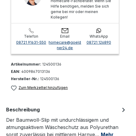
Homecare-Fachberater. Wenn Sie
Hilfe benötigen, melden Sie sich
gerne bei mir oder meinen
Kollegen!
Telefon
Email
WhatsApp
08721 91631-550
homecare@goeld
08721 126890
ner24.de
Artikelnummer:
124500136
EAN:
4009867013136
Hersteller-Nr.:
124500136
Zum Merkzettel hinzufügen
Beschreibung
Der Baumwoll-Slip mit undurchlässigem und
atmungsaktivem Wäscheschutz aus Polyurethan
sorgt zuverlässig bei mittlerem Harnve…
Mehr