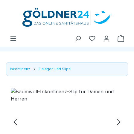
Zum Hauptinhalt springen
Ware
Inkontinenz
Einlagen und Slips
Bildergalerie überspringen