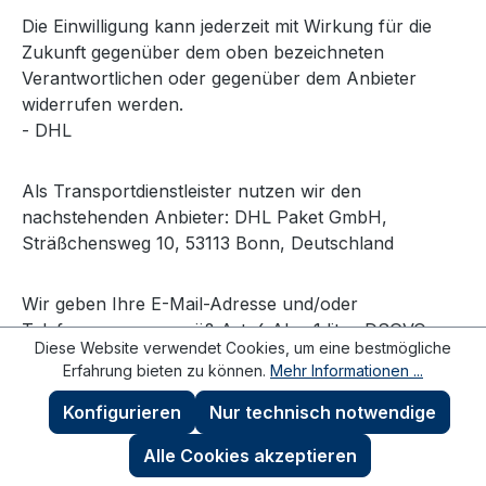
Die Einwilligung kann jederzeit mit Wirkung für die
Zukunft gegenüber dem oben bezeichneten
Verantwortlichen oder gegenüber dem Anbieter
widerrufen werden.
- DHL
Als Transportdienstleister nutzen wir den
nachstehenden Anbieter: DHL Paket GmbH,
Sträßchensweg 10, 53113 Bonn, Deutschland
Wir geben Ihre E-Mail-Adresse und/oder
Telefonnummer gemäß Art. 6 Abs. 1 lit. a DSGVO vor
Diese Website verwendet Cookies, um eine bestmögliche
der Zustellung der Ware zum Zweck der Abstimmung
Erfahrung bieten zu können.
Mehr Informationen ...
eines Liefertermins bzw. zur Lieferankündigung an
den Anbieter weiter, sofern Sie hierfür im
Konfigurieren
Nur technisch notwendige
Bestellprozess Ihre ausdrückliche Einwilligung erteilt
Alle Cookies akzeptieren
haben. Anderenfalls geben wir zum Zwecke der
Zustellung gemäß Art. 6 Abs. 1 lit. b DSGVO nur den