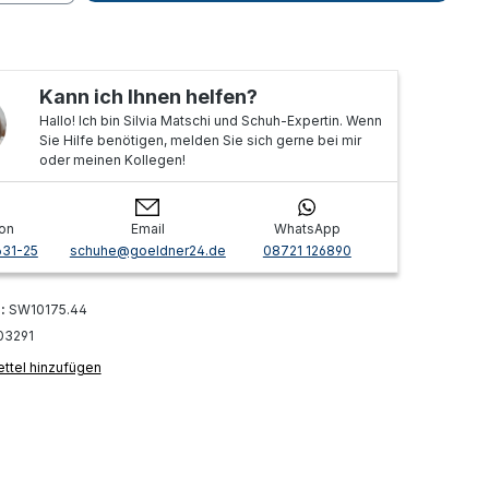
Kann ich Ihnen helfen?
Hallo! Ich bin Silvia Matschi und Schuh-Expertin. Wenn
Sie Hilfe benötigen, melden Sie sich gerne bei mir
oder meinen Kollegen!
on
Email
WhatsApp
631-25
schuhe@goeldner24.de
08721 126890
r:
SW10175.44
03291
ttel hinzufügen