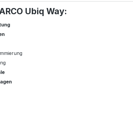
 DARCO Ubiq Way:
tung
en
ummierung
ung
le
nlagen