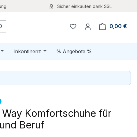
ung
Sicher einkaufen dank SSL
0,00 €
Ware
Öffne oder Schließe das Dropdown der Kategorie Schuhe
Öffne oder Schließe das Dropdown der K
Inkontinenz
% Angebote %
 Way Komfortschuhe für
 und Beruf