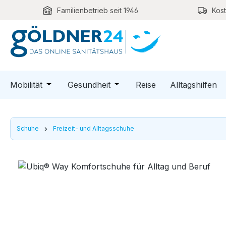
Familienbetrieb seit 1946
Kos
m Hauptinhalt springen
Zur Suche springen
Zur Hauptnavigation springen
Öffne oder Schließe das Dropdown der Kategori
Öffne oder Schließe das Dro
Mobilität
Gesundheit
Reise
Alltagshilfen
Schuhe
Freizeit- und Alltagsschuhe
Bildergalerie überspringen