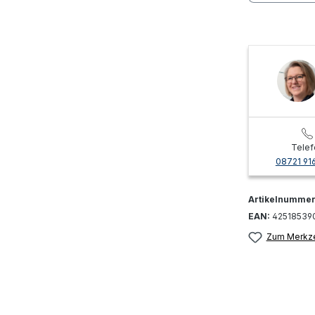
Telef
08721 91
Artikelnumme
EAN:
42518539
Zum Merkze