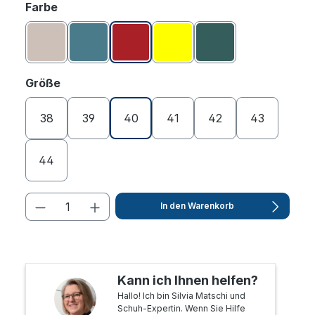
auswählen
Farbe
Altrosa
Aquamarin
Burgund
Gelb
Petrol
auswählen
Größe
38
39
40
41
42
43
44
In den Warenkorb
Kann ich Ihnen helfen?
Hallo! Ich bin Silvia Matschi und
Schuh-Expertin. Wenn Sie Hilfe